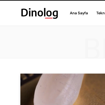
Ana Sayfa
Tekn
B