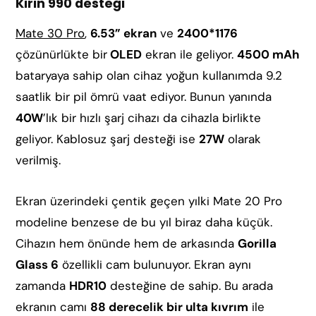
Kirin 990 desteği
Mate 30 Pro
,
6.53” ekran
ve
2400*1176
çözünürlükte bir
OLED
ekran ile geliyor.
4500 mAh
bataryaya sahip olan cihaz yoğun kullanımda 9.2
saatlik bir pil ömrü vaat ediyor. Bunun yanında
40W
’lık bir hızlı şarj cihazı da cihazla birlikte
geliyor. Kablosuz şarj desteği ise
27W
olarak
verilmiş.
Ekran üzerindeki çentik geçen yılki Mate 20 Pro
modeline benzese de bu yıl biraz daha küçük.
Cihazın hem önünde hem de arkasında
Gorilla
Glass 6
özellikli cam bulunuyor. Ekran aynı
zamanda
HDR10
desteğine de sahip. Bu arada
ekranın camı
88 derecelik bir ulta kıvrım
ile