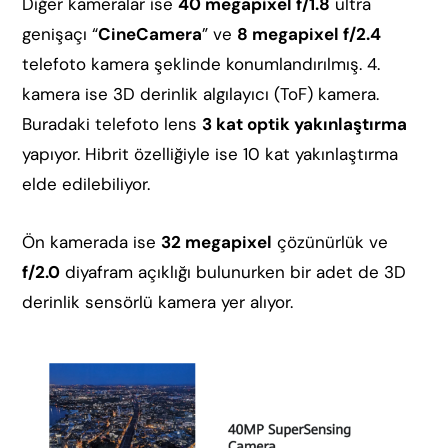
Diğer kameralar ise
40 megapixel f/1.8
ultra
genişaçı “
CineCamera
” ve
8 megapixel f/2.4
telefoto kamera şeklinde konumlandırılmış. 4.
kamera ise 3D derinlik algılayıcı (ToF) kamera.
Buradaki telefoto lens
3 kat optik yakınlaştırma
yapıyor. Hibrit özelliğiyle ise 10 kat yakınlaştırma
elde edilebiliyor.
Ön kamerada ise
32 megapixel
çözünürlük ve
f/2.0
diyafram açıklığı bulunurken bir adet de 3D
derinlik sensörlü kamera yer alıyor.