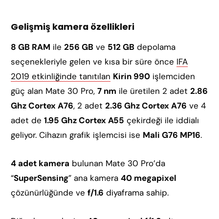
Gelişmiş kamera özellikleri
8 GB RAM
ile
256 GB
ve
512 GB
depolama
seçenekleriyle gelen ve kısa bir süre önce
IFA
2019 etkinliğinde tanıtılan
Kirin 990
işlemciden
güç alan Mate 30 Pro,
7 nm
ile üretilen 2 adet
2.86
Ghz Cortex A76
, 2 adet
2.36 Ghz Cortex A76
ve 4
adet de
1.95 Ghz Cortex A55
çekirdeği ile iddialı
geliyor. Cihazın grafik işlemcisi ise
Mali G76 MP16
.
4 adet kamera
bulunan Mate 30 Pro’da
“
SuperSensing
” ana kamera
40 megapixel
çözünürlüğünde ve
f/1.6
diyaframa sahip.