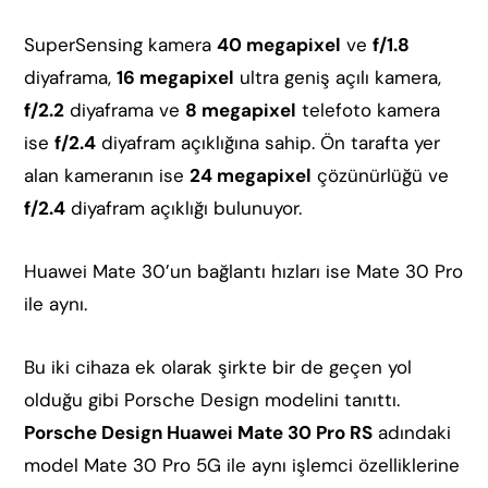
SuperSensing kamera
40 megapixel
ve
f/1.8
diyaframa,
16 megapixel
ultra geniş açılı kamera,
f/2.2
diyaframa ve
8 megapixel
telefoto kamera
ise
f/2.4
diyafram açıklığına sahip. Ön tarafta yer
alan kameranın ise
24 megapixel
çözünürlüğü ve
f/2.4
diyafram açıklığı bulunuyor.
Huawei Mate 30’un bağlantı hızları ise Mate 30 Pro
ile aynı.
Bu iki cihaza ek olarak şirkte bir de geçen yol
olduğu gibi Porsche Design modelini tanıttı.
Porsche Design Huawei Mate 30 Pro RS
adındaki
model Mate 30 Pro 5G ile aynı işlemci özelliklerine