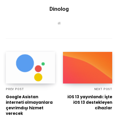
Dinolog
W
e
b
s
i
t
e
PREV POST
NEXT POST
Google Asistan
iOS 13 yayınlandı: İşte
interneti olmayanlara
iOS 13 destekleyen
çevrimdışı hizmet
cihazlar
verecek