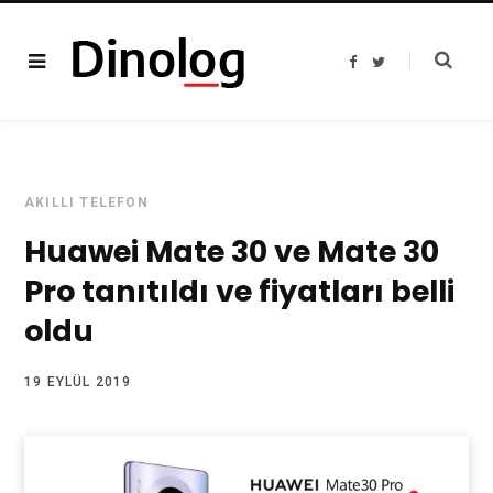
F
T
a
w
c
i
e
t
b
t
o
e
o
r
k
AKILLI TELEFON
Huawei Mate 30 ve Mate 30
Pro tanıtıldı ve fiyatları belli
oldu
19 EYLÜL 2019