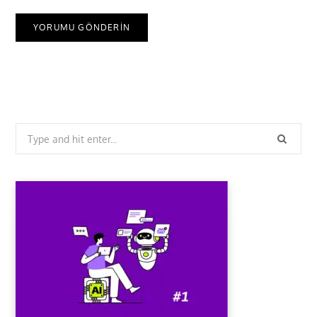
Search
for: