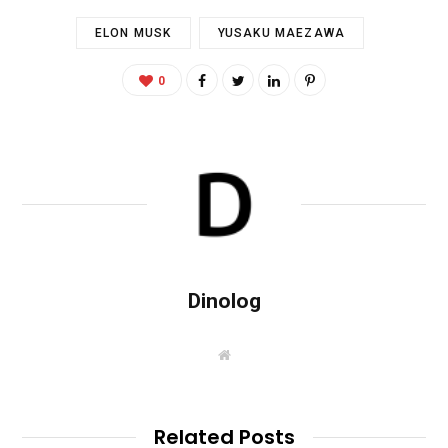
ELON MUSK
YUSAKU MAEZAWA
0
Dinolog
W
e
b
s
i
t
Related Posts
e