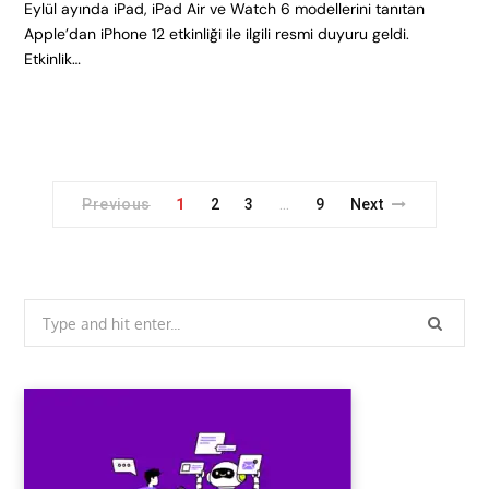
Eylül ayında iPad, iPad Air ve Watch 6 modellerini tanıtan
Apple’dan iPhone 12 etkinliği ile ilgili resmi duyuru geldi.
Etkinlik…
Previous
1
2
3
9
Next
…
Search
for: