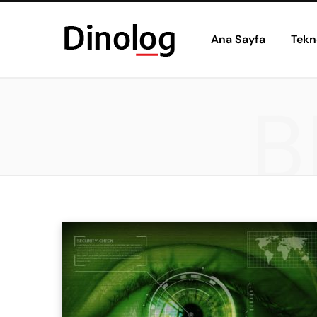
Ana Sayfa
Tekn
B