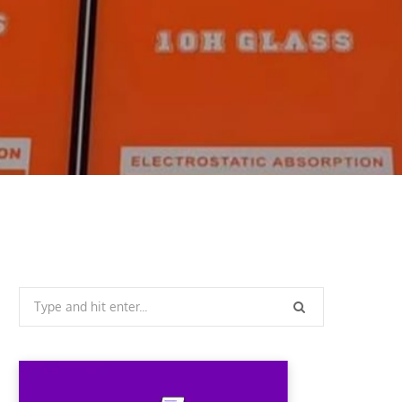
Search
for: