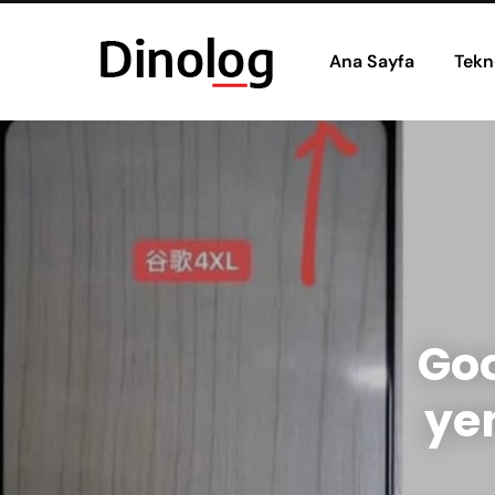
Ana Sayfa
Tekn
Goo
yen