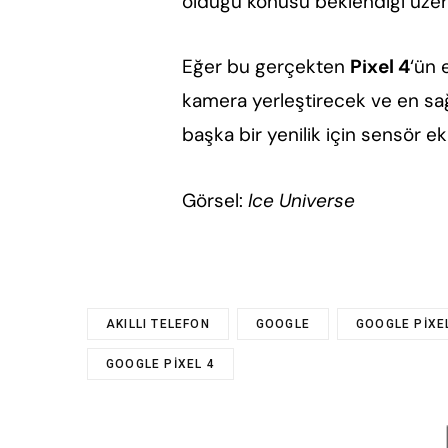
olduğu konusu beklendiği üzer
Eğer bu gerçekten
Pixel 4
‘ün 
kamera yerleştirecek ve en sa
başka bir yenilik için sensör ek
Görsel:
Ice Universe
AKILLI TELEFON
GOOGLE
GOOGLE PIXE
GOOGLE PIXEL 4