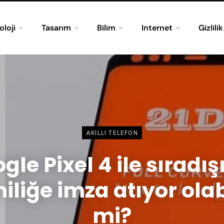
oloji
Tasarım
Bilim
Internet
Gizlili
AKILLI TELEFON
gle Pixel 4 ile sıradışı
iliğe imza atıyor olab
mi?