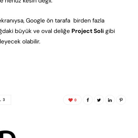
e henüz kesin değil.
ekranıysa, Google ön tarafa birden fazla
ğdaki büyük ve oval deliğe
Project Soli
gibi
leyecek olabilir.
L 3
0