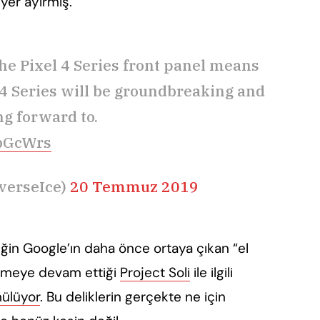
 yer ayırmış.
he Pixel 4 Series front panel means
 4 Series will be groundbreaking and
g forward to.
9bGcWrs
verseIce)
20 Temmuz 2019
iğin Google’ın daha önce ortaya çıkan “el
tirmeye devam ettiği
Project Soli
ile ilgili
ülüyor
. Bu deliklerin gerçekte ne için