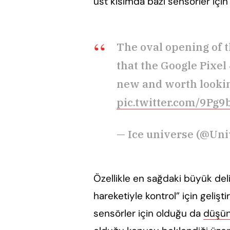
üst kısımda bazı sensörler için
The oval opening of t
that the Google Pixel
new and worth lookin
pic.twitter.com/9Pg
— Ice universe (@Uni
Özellikle en sağdaki büyük del
hareketiyle kontrol” için geliş
sensörler için olduğu da
düşün