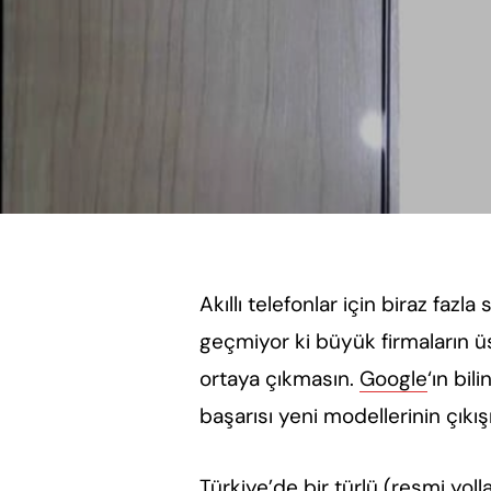
Akıllı telefonlar için biraz fazl
geçmiyor ki büyük firmaların ü
ortaya çıkmasın.
Google
‘ın bil
başarısı yeni modellerinin çık
Türkiye’de bir türlü (resmi yol