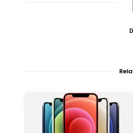
D
Rela