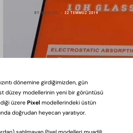
BY
DINOLOG
22 TEMMUZ 2019
a sızıntı dönemine girdiğimizden, gün
st düzey modellerinin yeni bir görüntüsü
indiği üzere
Pixel
modellerindeki üstün
ışında doğrudan heyecan yaratıyor.
lardan) satılmayan Pixel modelleri muadili