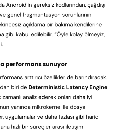
 Android’in gereksiz kodlarından, çağdışı
e genel fragmantasyon sorunlarının
kincesiz açıklama bir bakıma kendilerine
gibi kabul edilebilir. “Öyle kolay ölmeyiz,
i.
la performans sunuyor
formans arttırıcı özellikler de barındıracak.
rdan biri de
Deterministic Latency Engine
k zamanlı analiz ederek onları daha iyi
Bunun yanında mikrokernel ile dosya
r, uygulamalar ve daha fazlası gibi harici
aha hızlı bir
süreçler arası iletişim