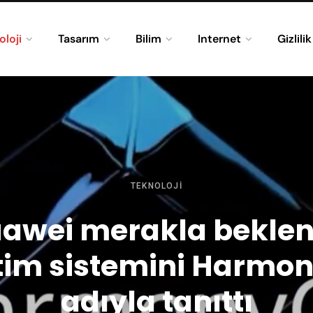
oloji
Tasarım
Bilim
Internet
Gizlili
TEKNOLOJI
awei merakla bekle
etim sistemini Harmo
adıyla tanıttı