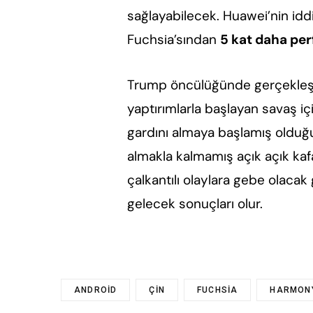
sağlayabilecek. Huawei’nin id
Fuchsia’sından
5 kat daha pe
Trump öncülüğünde gerçekleşen
yaptırımlarla başlayan savaş iç
gardını almaya başlamış olduğu 
almakla kalmamış açık açık k
çalkantılı olaylara gebe olacak 
gelecek sonuçları olur.
ANDROID
ÇIN
FUCHSIA
HARMON