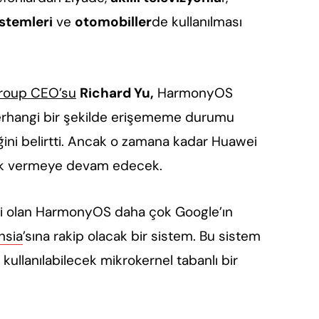
sistemleri
ve
otomobiller
de kullanılması
roup CEO’su
Richard Yu,
HarmonyOS
herhangi bir şekilde erişememe durumu
ini belirtti. Ancak o zamana kadar Huawei
ek vermeye devam edecek.
emi olan HarmonyOS daha çok Google’ın
hsia
’sına rakip olacak bir sistem. Bu sistem
 kullanılabilecek mikrokernel tabanlı bir