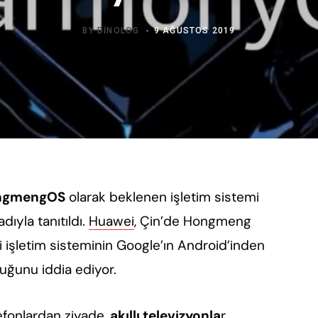
BY
DINOLOG
9 AĞUSTOS 2019
ngmengOS
olarak beklenen işletim sistemi
dıyla tanıtıldı.
Huawei
, Çin’de Hongmeng
i işletim sisteminin Google’ın Android’inden
uğunu iddia ediyor.
elefonlardan ziyade,
akıllı televizyonla
r,