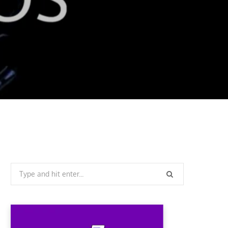
Search
for: