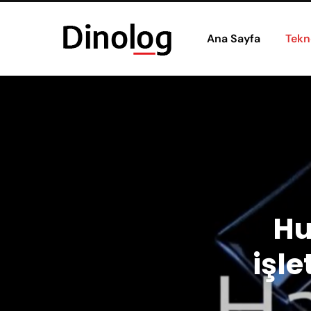
Ana Sayfa
Tekn
Hu
işl