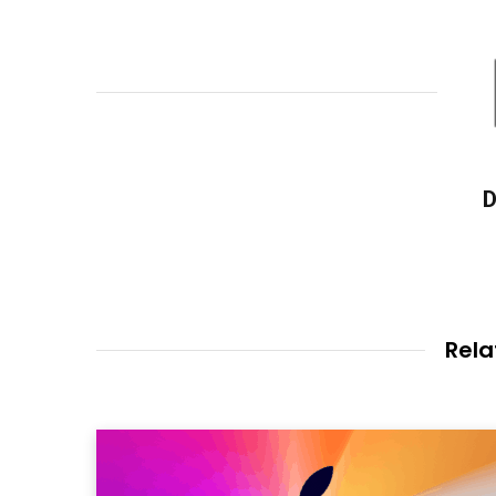
D
Rela