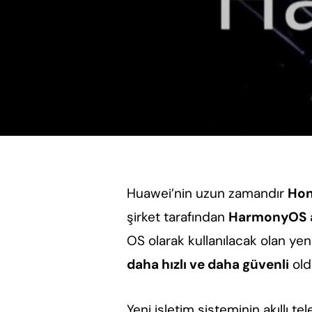
Huawei’nin uzun zamandır
Ho
şirket tarafından
HarmonyOS
a
OS olarak kullanılacak olan yen
daha hızlı ve daha güvenli
old
Yeni işletim sisteminin akıllı t